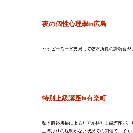
夜の個性心理學in広島
ハッピーろーど支局にて弦本所長の講演会が
特別上級講座in有楽町
弦本將裕所長によるリアル特別上級講座が、
三年ぶりの規制がない状況での開催で、多く