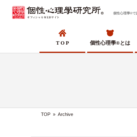
個性心理學®で
T O P
個性心理學®
とは
TOP
»
Archive