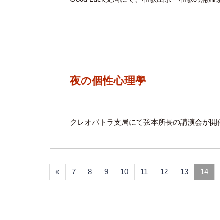
夜の個性心理學
クレオパトラ支局にて弦本所長の講演会が開
«
7
8
9
10
11
12
13
14