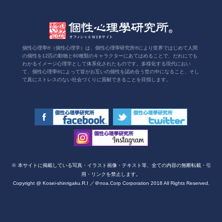
個性心理學®（個性心理学）は、個性心理學研究所®により世界ではじめて人間
の個性を12匹の動物と60種類のキャラクターにあてはめることで、だれにでも
わかるイメージ心理学として体系化されたものです。多様化する現代におい
て、個性心理學®によって皆がお互いの個性を認め合う世の中になること、そし
て真にストレスのない社会づくりに貢献できることを目指します。
※ 本サイトに掲載している写真・イラスト画像・テキスト等、全ての内容の無断転載・引
用・リンクを禁止します。
Copyright @ Kosei-shinrigaku.R.I ／＠noa.Corp Corporation 2018 All Rights Reserved.